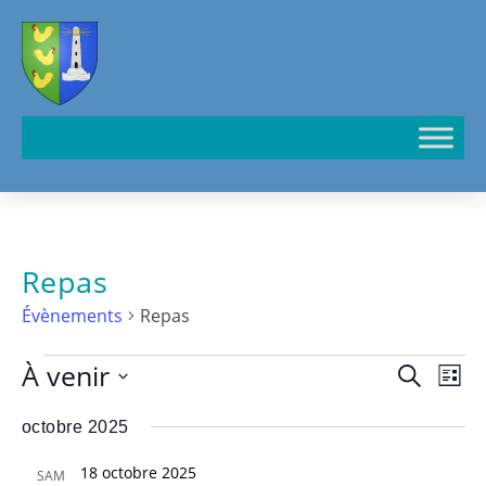
Cookies management panel
Repas
Évènements
Repas
À venir
N
R
R
L
a
e
e
S
i
c
v
octobre 2025
c
s
é
h
i
t
h
l
18 octobre 2025
SAM
e
g