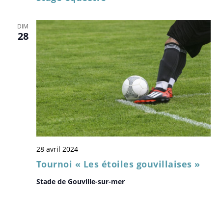
n
.
n
d
t
DIM
e
28
v
u
e
s
É
v
è
n
28 avril 2024
e
Tournoi « Les étoiles gouvillaises »
m
Stade de Gouville-sur-mer
e
n
t