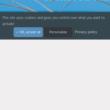
Politique de confidentialité
This site uses cookies and gives you control over what you want to
activate
Mentions légales
Privacy policy
OK, accept all
Personalize
Suivez-nous sur les réseaux sociaux :
Webapp fabriquée en Normandie / Agence
Kacao