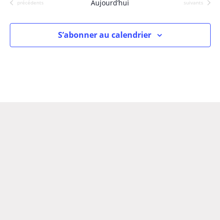
Aujourd’hui
Évènements
Évènements
précédents
suivants
s
S’abonner au calendrier