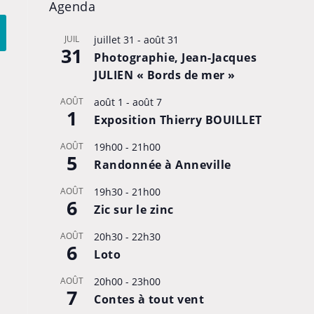
Agenda
JUIL
juillet 31
-
août 31
31
Photographie, Jean-Jacques
JULIEN « Bords de mer »
AOÛT
août 1
-
août 7
1
Exposition Thierry BOUILLET
AOÛT
19h00
-
21h00
5
Randonnée à Anneville
AOÛT
19h30
-
21h00
6
Zic sur le zinc
AOÛT
20h30
-
22h30
6
Loto
AOÛT
20h00
-
23h00
7
Contes à tout vent