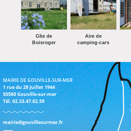
Gîte de
Aire de
Boisroger
camping-cars
MAIRIE DE GOUVILLE-SUR-MER
1 rue du 28 Juillet 1944
50560 Gouville-sur-mer
Tél. 02.33.47.82.59
mairie@gouvillesurmer.fr