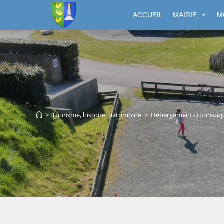
Cookies management panel
ACCUEIL
MAIRIE
M
>
Tourisme, histoire, patrimoine
>
Hébergements touristiq