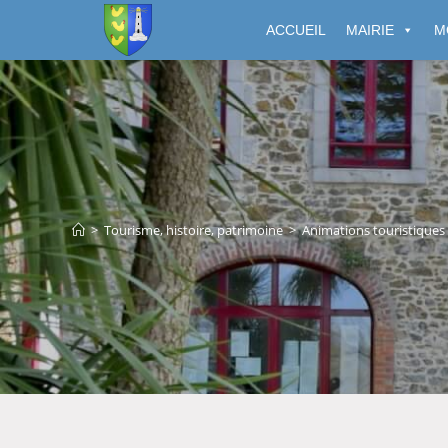
Cookies management panel
ACCUEIL
MAIRIE
M
>
Tourisme, histoire, patrimoine
>
Animations touristiques