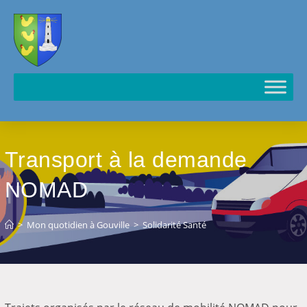
Cookies management panel
Transport à la demande
NOMAD
>
Mon quotidien à Gouville
>
Solidarité Santé