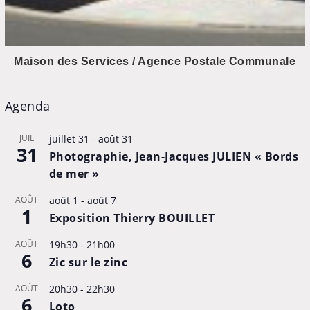
Maison des Services / Agence Postale Communale
Agenda
JUIL
juillet 31
-
août 31
31
Photographie, Jean-Jacques JULIEN « Bords
de mer »
AOÛT
août 1
-
août 7
1
Exposition Thierry BOUILLET
AOÛT
19h30
-
21h00
6
Zic sur le zinc
AOÛT
20h30
-
22h30
6
Loto