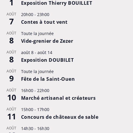
1
Exposition Thierry BOUILLET
AOÛT
20h00
-
23h00
7
Contes à tout vent
AOÛT
Toute la journée
8
Vide-grenier de Zezer
AOÛT
août 8
-
août 14
8
Exposition DOUBILET
AOÛT
Toute la journée
9
Fête de la Saint-Ouen
AOÛT
16h00
-
22h00
10
Marché artisanal et créateurs
AOÛT
15h00
-
17h00
11
Concours de châteaux de sable
AOÛT
14h30
-
16h30