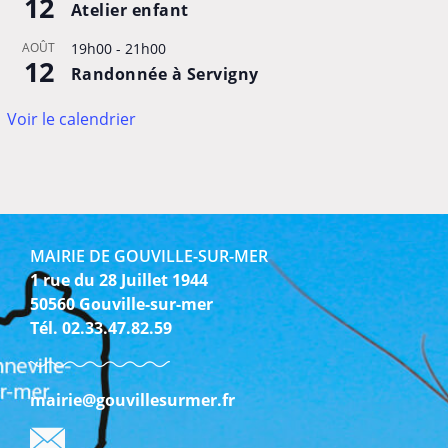
12
Atelier enfant
AOÛT
19h00
-
21h00
12
Randonnée à Servigny
Voir le calendrier
MAIRIE DE GOUVILLE-SUR-MER
1 rue du 28 Juillet 1944
50560 Gouville-sur-mer
Tél. 02.33.47.82.59
mairie@gouvillesurmer.fr