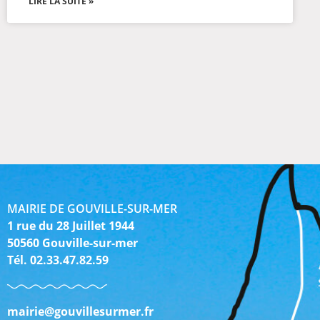
LIRE LA SUITE »
MAIRIE DE GOUVILLE-SUR-MER
1 rue du 28 Juillet 1944
50560 Gouville-sur-mer
Tél. 02.33.47.82.59
mairie@gouvillesurmer.fr