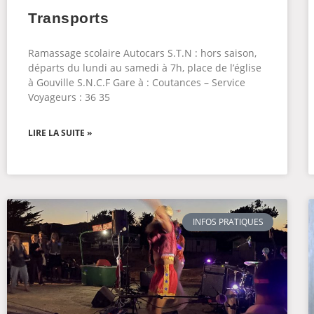
Transports
Ramassage scolaire Autocars S.T.N : hors saison,
départs du lundi au samedi à 7h, place de l’église
à Gouville S.N.C.F Gare à : Coutances – Service
Voyageurs : 36 35
LIRE LA SUITE »
INFOS PRATIQUES