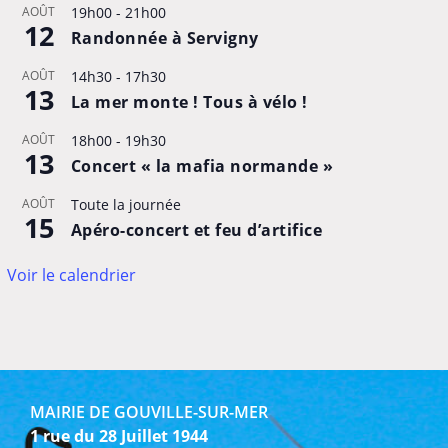
AOÛT
19h00
-
21h00
12
Randonnée à Servigny
AOÛT
14h30
-
17h30
13
La mer monte ! Tous à vélo !
AOÛT
18h00
-
19h30
13
Concert « la mafia normande »
AOÛT
Toute la journée
15
Apéro-concert et feu d’artifice
Voir le calendrier
MAIRIE DE GOUVILLE-SUR-MER
1 rue du 28 Juillet 1944