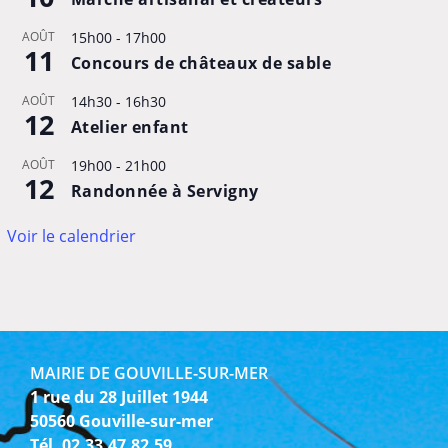
AOÛT
15h00
-
17h00
11
Concours de châteaux de sable
AOÛT
14h30
-
16h30
12
Atelier enfant
AOÛT
19h00
-
21h00
12
Randonnée à Servigny
Voir le calendrier
MAIRIE DE GOUVILLE-SUR-MER
1 rue du 28 Juillet 1944
50560 Gouville-sur-mer
Tél. 02.33.47.82.59