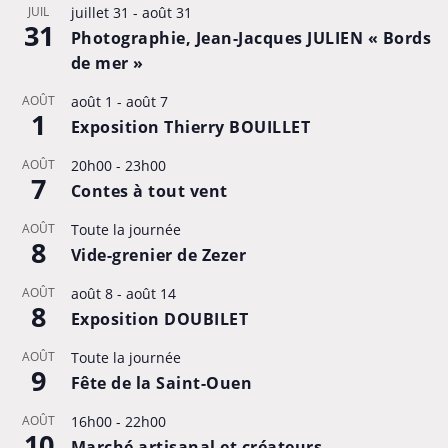
JUIL
juillet 31
-
août 31
31
Photographie, Jean-Jacques JULIEN « Bords
de mer »
AOÛT
août 1
-
août 7
1
Exposition Thierry BOUILLET
AOÛT
20h00
-
23h00
7
Contes à tout vent
AOÛT
Toute la journée
8
Vide-grenier de Zezer
AOÛT
août 8
-
août 14
8
Exposition DOUBILET
AOÛT
Toute la journée
9
Fête de la Saint-Ouen
AOÛT
16h00
-
22h00
10
Marché artisanal et créateurs