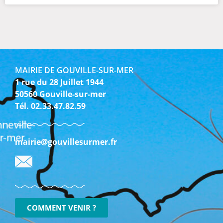
MAIRIE DE GOUVILLE-SUR-MER
1 rue du 28 Juillet 1944
50560 Gouville-sur-mer
Tél. 02.33.47.82.59
mairie@gouvillesurmer.fr
COMMENT VENIR ?