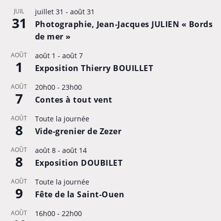
JUIL
juillet 31
-
août 31
31
Photographie, Jean-Jacques JULIEN « Bords
de mer »
AOÛT
août 1
-
août 7
1
Exposition Thierry BOUILLET
AOÛT
20h00
-
23h00
7
Contes à tout vent
AOÛT
Toute la journée
8
Vide-grenier de Zezer
AOÛT
août 8
-
août 14
8
Exposition DOUBILET
AOÛT
Toute la journée
9
Fête de la Saint-Ouen
AOÛT
16h00
-
22h00