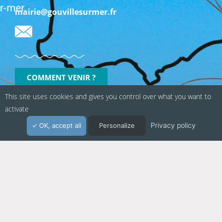
mairie@gouvillesurmer.fr
COMMENT VENIR ?
This site uses cookies and gives you control over what you want to
activate
Privacy policy
OK, accept all
Personalize
Politique de confidentialité
Mentions légales
Suivez-nous sur les réseaux sociaux :