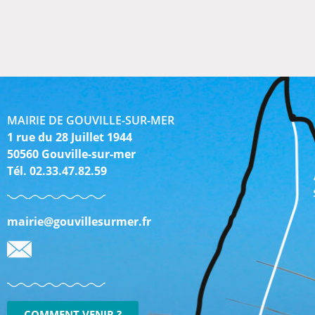
MAIRIE DE GOUVILLE-SUR-MER
1 rue du 28 Juillet 1944
50560 Gouville-sur-mer
Tél. 02.33.47.82.59
mairie@gouvillesurmer.fr
COMMENT VENIR ?