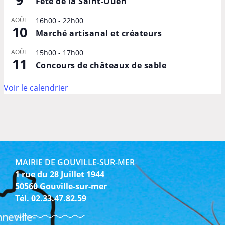
Fête de la Saint-Ouen
AOÛT
16h00
-
22h00
10
Marché artisanal et créateurs
AOÛT
15h00
-
17h00
11
Concours de châteaux de sable
Voir le calendrier
MAIRIE DE GOUVILLE-SUR-MER
1 rue du 28 Juillet 1944
50560 Gouville-sur-mer
Tél. 02.33.47.82.59