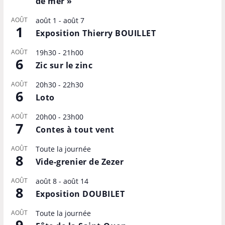
de mer »
AOÛT
août 1
-
août 7
1
Exposition Thierry BOUILLET
AOÛT
19h30
-
21h00
6
Zic sur le zinc
AOÛT
20h30
-
22h30
6
Loto
AOÛT
20h00
-
23h00
7
Contes à tout vent
AOÛT
Toute la journée
8
Vide-grenier de Zezer
AOÛT
août 8
-
août 14
8
Exposition DOUBILET
AOÛT
Toute la journée
9