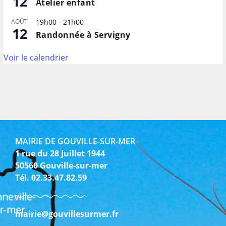
12
Atelier enfant
AOÛT
19h00
-
21h00
12
Randonnée à Servigny
Voir le calendrier
MAIRIE DE GOUVILLE-SUR-MER
1 rue du 28 Juillet 1944
50560 Gouville-sur-mer
Tél. 02.33.47.82.59
mairie@gouvillesurmer.fr