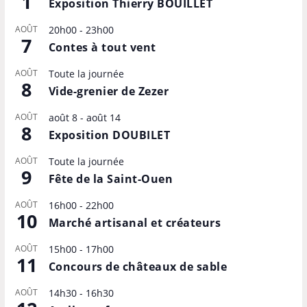
1
Exposition Thierry BOUILLET
AOÛT
20h00
-
23h00
7
Contes à tout vent
AOÛT
Toute la journée
8
Vide-grenier de Zezer
AOÛT
août 8
-
août 14
8
Exposition DOUBILET
AOÛT
Toute la journée
9
Fête de la Saint-Ouen
AOÛT
16h00
-
22h00
10
Marché artisanal et créateurs
AOÛT
15h00
-
17h00
11
Concours de châteaux de sable
AOÛT
14h30
-
16h30