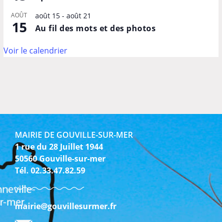
AOÛT
août 15
-
août 21
15
Au fil des mots et des photos
Voir le calendrier
MAIRIE DE GOUVILLE-SUR-MER
1 rue du 28 Juillet 1944
50560 Gouville-sur-mer
Tél. 02.33.47.82.59
mairie@gouvillesurmer.fr