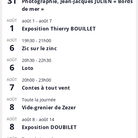
31
Photographie, Jean-Jacques JULIEN « Bords
de mer »
AOÛT
août 1
-
août 7
1
Exposition Thierry BOUILLET
AOÛT
19h30
-
21h00
6
Zic sur le zinc
AOÛT
20h30
-
22h30
6
Loto
AOÛT
20h00
-
23h00
7
Contes à tout vent
AOÛT
Toute la journée
8
Vide-grenier de Zezer
AOÛT
août 8
-
août 14
8
Exposition DOUBILET