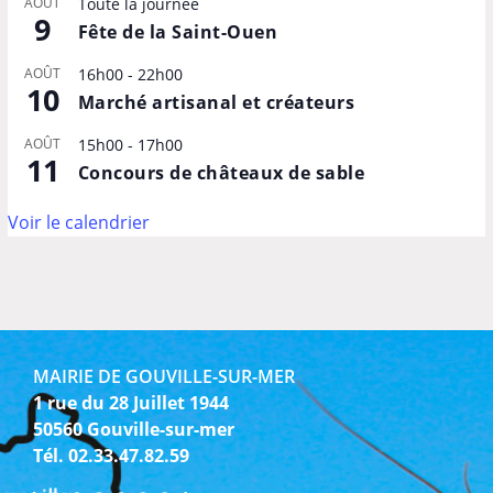
AOÛT
Toute la journée
9
Fête de la Saint-Ouen
AOÛT
16h00
-
22h00
10
Marché artisanal et créateurs
AOÛT
15h00
-
17h00
11
Concours de châteaux de sable
Voir le calendrier
MAIRIE DE GOUVILLE-SUR-MER
1 rue du 28 Juillet 1944
50560 Gouville-sur-mer
Tél. 02.33.47.82.59