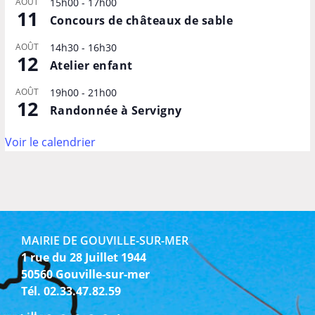
AOÛT
15h00
-
17h00
11
Concours de châteaux de sable
AOÛT
14h30
-
16h30
12
Atelier enfant
AOÛT
19h00
-
21h00
12
Randonnée à Servigny
Voir le calendrier
MAIRIE DE GOUVILLE-SUR-MER
1 rue du 28 Juillet 1944
50560 Gouville-sur-mer
Tél. 02.33.47.82.59