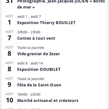
31
Photographie, Jean-Jacques JULIEN « Bords
de mer »
AOÛT
août 1
-
août 7
1
Exposition Thierry BOUILLET
AOÛT
20h00
-
23h00
7
Contes à tout vent
AOÛT
Toute la journée
8
Vide-grenier de Zezer
AOÛT
août 8
-
août 14
8
Exposition DOUBILET
AOÛT
Toute la journée
9
Fête de la Saint-Ouen
AOÛT
16h00
-
22h00
10
Marché artisanal et créateurs