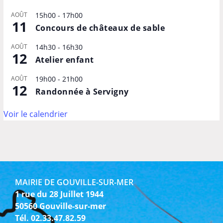
AOÛT
15h00
-
17h00
11
Concours de châteaux de sable
AOÛT
14h30
-
16h30
12
Atelier enfant
AOÛT
19h00
-
21h00
12
Randonnée à Servigny
Voir le calendrier
MAIRIE DE GOUVILLE-SUR-MER
1 rue du 28 Juillet 1944
50560 Gouville-sur-mer
Tél. 02.33.47.82.59