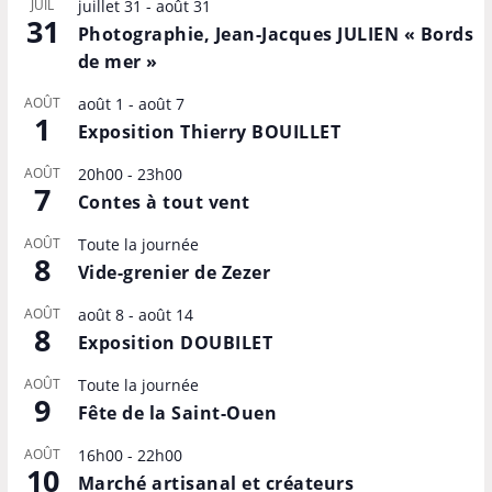
JUIL
juillet 31
-
août 31
31
Photographie, Jean-Jacques JULIEN « Bords
de mer »
AOÛT
août 1
-
août 7
1
Exposition Thierry BOUILLET
AOÛT
20h00
-
23h00
7
Contes à tout vent
AOÛT
Toute la journée
8
Vide-grenier de Zezer
AOÛT
août 8
-
août 14
8
Exposition DOUBILET
AOÛT
Toute la journée
9
Fête de la Saint-Ouen
AOÛT
16h00
-
22h00
10
Marché artisanal et créateurs