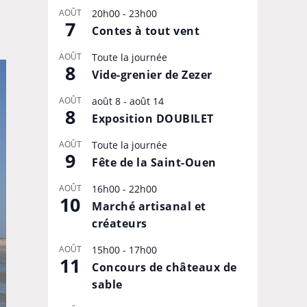
AOÛT
20h00
-
23h00
7
Contes à tout vent
AOÛT
Toute la journée
8
Vide-grenier de Zezer
AOÛT
août 8
-
août 14
8
Exposition DOUBILET
AOÛT
Toute la journée
9
Fête de la Saint-Ouen
AOÛT
16h00
-
22h00
10
Marché artisanal et
créateurs
AOÛT
15h00
-
17h00
11
Concours de châteaux de
sable