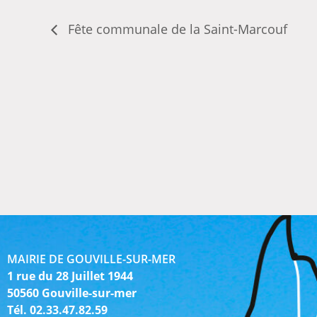
Fête communale de la Saint-Marcouf
MAIRIE DE GOUVILLE-SUR-MER
1 rue du 28 Juillet 1944
50560 Gouville-sur-mer
Tél. 02.33.47.82.59