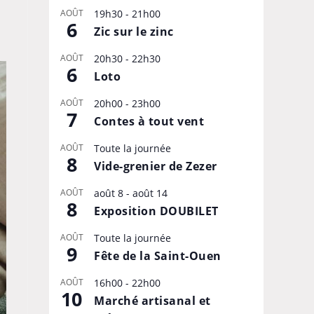
AOÛT
19h30
-
21h00
6
Zic sur le zinc
AOÛT
20h30
-
22h30
6
Loto
AOÛT
20h00
-
23h00
7
Contes à tout vent
AOÛT
Toute la journée
8
Vide-grenier de Zezer
AOÛT
août 8
-
août 14
8
Exposition DOUBILET
AOÛT
Toute la journée
9
Fête de la Saint-Ouen
AOÛT
16h00
-
22h00
10
Marché artisanal et