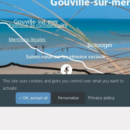
Politique de confidentialité
Mentions légales
Suivez-nous sur les réseaux sociaux :
This site uses cookies and gives you control over what you want to
activate
Privacy policy
OK, accept all
Personalize
Webapp fabriquée en Normandie / Agence
Kacao