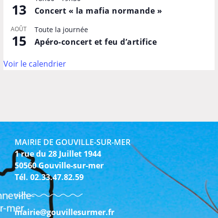
13
Concert « la mafia normande »
AOÛT
Toute la journée
15
Apéro-concert et feu d’artifice
Voir le calendrier
MAIRIE DE GOUVILLE-SUR-MER
1 rue du 28 Juillet 1944
50560 Gouville-sur-mer
Tél. 02.33.47.82.59
mairie@gouvillesurmer.fr