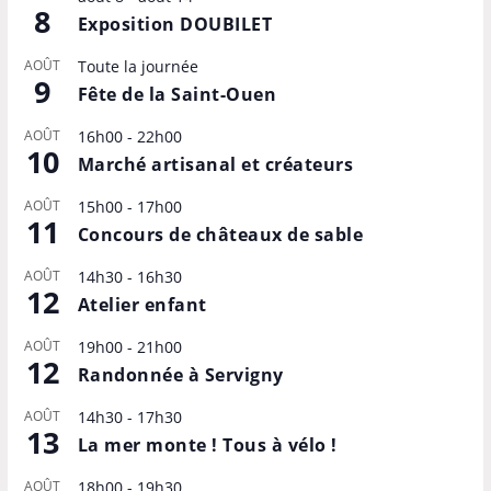
8
Exposition DOUBILET
AOÛT
Toute la journée
9
Fête de la Saint-Ouen
AOÛT
16h00
-
22h00
10
Marché artisanal et créateurs
AOÛT
15h00
-
17h00
11
Concours de châteaux de sable
AOÛT
14h30
-
16h30
12
Atelier enfant
AOÛT
19h00
-
21h00
12
Randonnée à Servigny
AOÛT
14h30
-
17h30
13
La mer monte ! Tous à vélo !
AOÛT
18h00
-
19h30