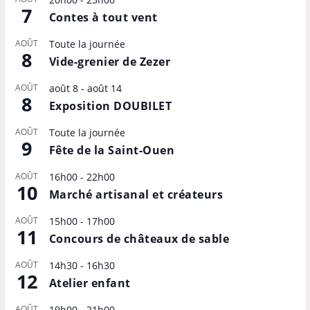
7
Contes à tout vent
AOÛT
Toute la journée
8
Vide-grenier de Zezer
AOÛT
août 8
-
août 14
8
Exposition DOUBILET
AOÛT
Toute la journée
9
Fête de la Saint-Ouen
AOÛT
16h00
-
22h00
10
Marché artisanal et créateurs
AOÛT
15h00
-
17h00
11
Concours de châteaux de sable
AOÛT
14h30
-
16h30
12
Atelier enfant
AOÛT
19h00
-
21h00