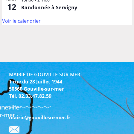
12
Randonnée à Servigny
Voir le calendrier
MAIRIE DE GOUVILLE-SUR-MER
1 rue du 28 Juillet 1944
50560 Gouville-sur-mer
Tél. 02.33.47.82.59
mairie@gouvillesurmer.fr