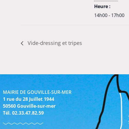
Heure :
14h00 - 17h00
Vide-dressing et tripes
MAIRIE DE GOUVILLE-SUR-MER
1 rue du 28 Juillet 1944
50560 Gouville-sur-mer
Tél. 02.33.47.82.59