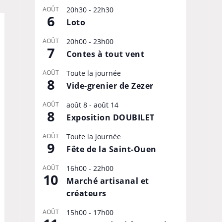
AOÛT
20h30
-
22h30
6
Loto
AOÛT
20h00
-
23h00
7
Contes à tout vent
AOÛT
Toute la journée
8
Vide-grenier de Zezer
AOÛT
août 8
-
août 14
8
Exposition DOUBILET
AOÛT
Toute la journée
9
Fête de la Saint-Ouen
AOÛT
16h00
-
22h00
10
Marché artisanal et
créateurs
AOÛT
15h00
-
17h00