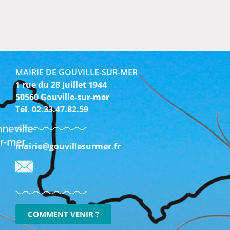
MAIRIE DE GOUVILLE-SUR-MER
1 rue du 28 Juillet 1944
50560 Gouville-sur-mer
Tél. 02.33.47.82.59
mairie@gouvillesurmer.fr
COMMENT VENIR ?