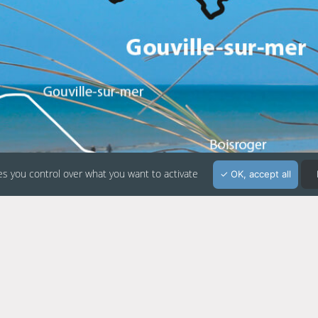
es you control over what you want to activate
OK, accept all
Suivez-nous sur les réseaux sociaux :