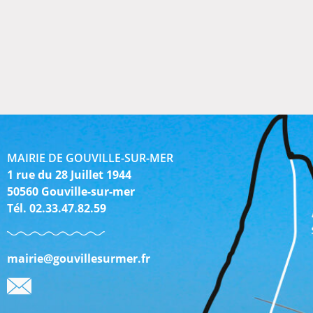
MAIRIE DE GOUVILLE-SUR-MER
1 rue du 28 Juillet 1944
50560 Gouville-sur-mer
Tél. 02.33.47.82.59
mairie@gouvillesurmer.fr