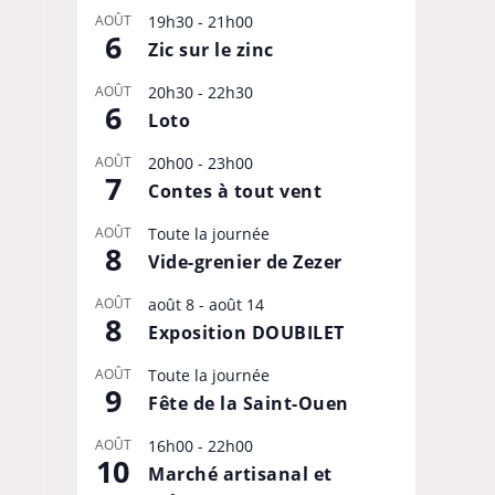
AOÛT
19h30
-
21h00
6
Zic sur le zinc
AOÛT
20h30
-
22h30
6
Loto
AOÛT
20h00
-
23h00
7
Contes à tout vent
AOÛT
Toute la journée
8
Vide-grenier de Zezer
AOÛT
août 8
-
août 14
8
Exposition DOUBILET
AOÛT
Toute la journée
9
Fête de la Saint-Ouen
AOÛT
16h00
-
22h00
10
Marché artisanal et