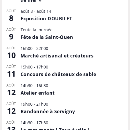
AOÛT
août 8
-
août 14
8
Exposition DOUBILET
AOÛT
Toute la journée
9
Fête de la Saint-Ouen
AOÛT
16h00
-
22h00
10
Marché artisanal et créateurs
AOÛT
15h00
-
17h00
11
Concours de châteaux de sable
AOÛT
14h30
-
16h30
12
Atelier enfant
AOÛT
19h00
-
21h00
12
Randonnée à Servigny
AOÛT
14h30
-
17h30
13
La mer monte ! Tous à vélo !