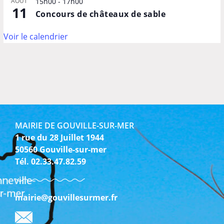
AOÛT
15h00
-
17h00
11
Concours de châteaux de sable
Voir le calendrier
MAIRIE DE GOUVILLE-SUR-MER
1 rue du 28 Juillet 1944
50560 Gouville-sur-mer
Tél. 02.33.47.82.59
mairie@gouvillesurmer.fr