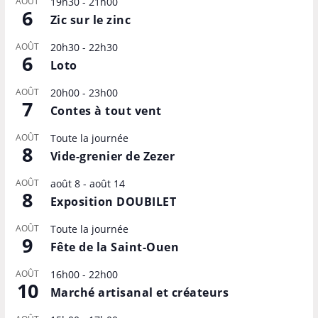
AOÛT
19h30
-
21h00
6
Zic sur le zinc
AOÛT
20h30
-
22h30
6
Loto
AOÛT
20h00
-
23h00
7
Contes à tout vent
AOÛT
Toute la journée
8
Vide-grenier de Zezer
AOÛT
août 8
-
août 14
8
Exposition DOUBILET
AOÛT
Toute la journée
9
Fête de la Saint-Ouen
AOÛT
16h00
-
22h00
10
Marché artisanal et créateurs