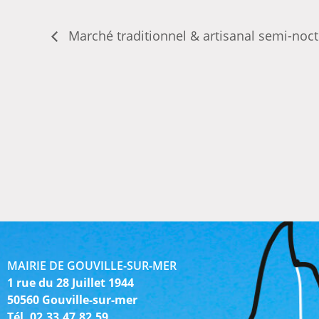
Marché traditionnel & artisanal semi-noc
MAIRIE DE GOUVILLE-SUR-MER
1 rue du 28 Juillet 1944
50560 Gouville-sur-mer
Tél. 02.33.47.82.59