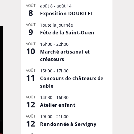
AOÛT
août 8
-
août 14
8
Exposition DOUBILET
AOÛT
Toute la journée
9
Fête de la Saint-Ouen
AOÛT
16h00
-
22h00
10
Marché artisanal et
créateurs
AOÛT
15h00
-
17h00
11
Concours de châteaux de
sable
AOÛT
14h30
-
16h30
12
Atelier enfant
AOÛT
19h00
-
21h00
12
Randonnée à Servigny