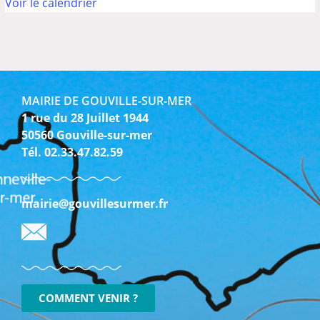
Voir le calendrier
MAIRIE DE GOUVILLE-SUR-MER
1 rue du 28 Juillet 1944
50560 Gouville-sur-mer
Tél. 02.33.47.82.59
mairie@gouvillesurmer.fr
COMMENT VENIR ?