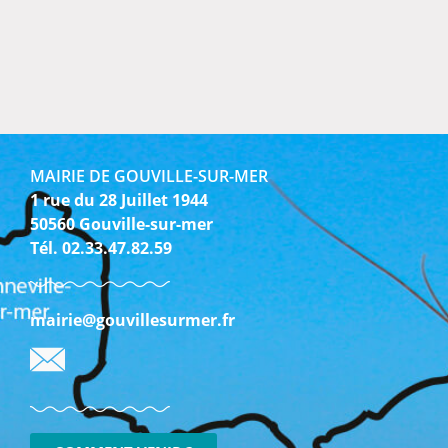
MAIRIE DE GOUVILLE-SUR-MER
1 rue du 28 Juillet 1944
50560 Gouville-sur-mer
Tél. 02.33.47.82.59
mairie@gouvillesurmer.fr