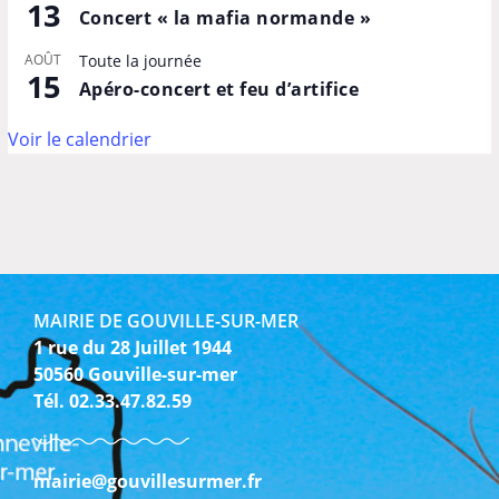
13
Concert « la mafia normande »
AOÛT
Toute la journée
15
Apéro-concert et feu d’artifice
Voir le calendrier
MAIRIE DE GOUVILLE-SUR-MER
1 rue du 28 Juillet 1944
50560 Gouville-sur-mer
Tél. 02.33.47.82.59
mairie@gouvillesurmer.fr