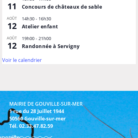
11
Concours de châteaux de sable
AOÛT
14h30
-
16h30
12
Atelier enfant
AOÛT
19h00
-
21h00
12
Randonnée à Servigny
Voir le calendrier
MAIRIE DE GOUVILLE-SUR-MER
1 rue du 28 Juillet 1944
50560 Gouville-sur-mer
Tél. 02.33.47.82.59