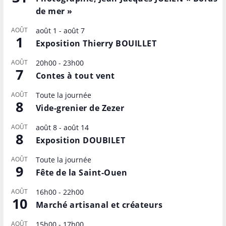
de mer »
AOÛT
août 1
-
août 7
1
Exposition Thierry BOUILLET
AOÛT
20h00
-
23h00
7
Contes à tout vent
AOÛT
Toute la journée
8
Vide-grenier de Zezer
AOÛT
août 8
-
août 14
8
Exposition DOUBILET
AOÛT
Toute la journée
9
Fête de la Saint-Ouen
AOÛT
16h00
-
22h00
10
Marché artisanal et créateurs
AOÛT
15h00
-
17h00