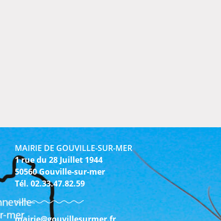
MAIRIE DE GOUVILLE-SUR-MER
1 rue du 28 Juillet 1944
50560 Gouville-sur-mer
Tél. 02.33.47.82.59
mairie@gouvillesurmer.fr