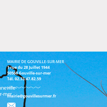
MAIRIE DE GOUVILLE-SUR-MER
1 rue du 28 Juillet 1944
50560 Gouville-sur-mer
Tél. 02.33.47.82.59
mairie@gouvillesurmer.fr