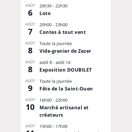
AOÛT
20h30
-
22h30
6
Loto
AOÛT
20h00
-
23h00
7
Contes à tout vent
AOÛT
Toute la journée
8
Vide-grenier de Zezer
AOÛT
août 8
-
août 14
8
Exposition DOUBILET
AOÛT
Toute la journée
9
Fête de la Saint-Ouen
AOÛT
16h00
-
22h00
10
Marché artisanal et
créateurs
AOÛT
15h00
-
17h00