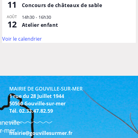
11
Concours de châteaux de sable
AOÛT
14h30
-
16h30
12
Atelier enfant
Voir le calendrier
MAIRIE DE GOUVILLE-SUR-MER
1 rue du 28 Juillet 1944
50560 Gouville-sur-mer
Tél. 02.33.47.82.59
mairie@gouvillesurmer.fr