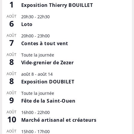
1
Exposition Thierry BOUILLET
AOÛT
20h30
-
22h30
6
Loto
AOÛT
20h00
-
23h00
7
Contes à tout vent
AOÛT
Toute la journée
8
Vide-grenier de Zezer
AOÛT
août 8
-
août 14
8
Exposition DOUBILET
AOÛT
Toute la journée
9
Fête de la Saint-Ouen
AOÛT
16h00
-
22h00
10
Marché artisanal et créateurs
AOÛT
15h00
-
17h00