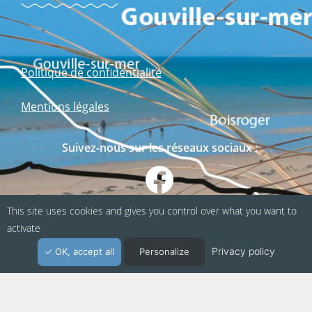
Politique de confidentialité
Mentions légales
Suivez-nous sur les réseaux sociaux :
This site uses cookies and gives you control over what you want to
activate
Privacy policy
OK, accept all
Personalize
Webapp fabriquée en Normandie / Agence
Kacao