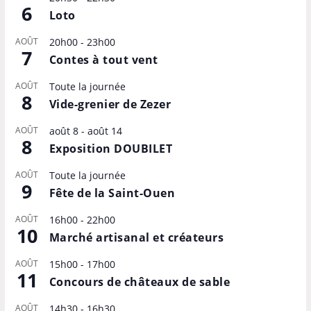
6
Loto
AOÛT
20h00
-
23h00
7
Contes à tout vent
AOÛT
Toute la journée
8
Vide-grenier de Zezer
AOÛT
août 8
-
août 14
8
Exposition DOUBILET
AOÛT
Toute la journée
9
Fête de la Saint-Ouen
AOÛT
16h00
-
22h00
10
Marché artisanal et créateurs
AOÛT
15h00
-
17h00
11
Concours de châteaux de sable
AOÛT
14h30
-
16h30