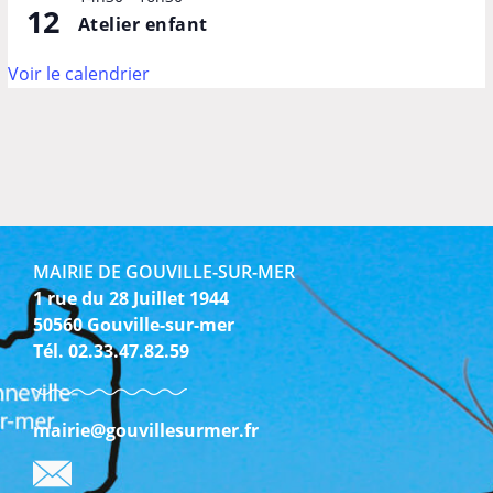
12
Atelier enfant
Voir le calendrier
MAIRIE DE GOUVILLE-SUR-MER
1 rue du 28 Juillet 1944
50560 Gouville-sur-mer
Tél. 02.33.47.82.59
mairie@gouvillesurmer.fr