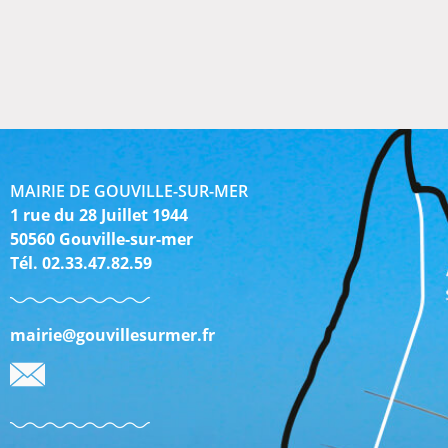
MAIRIE DE GOUVILLE-SUR-MER
1 rue du 28 Juillet 1944
50560 Gouville-sur-mer
Tél. 02.33.47.82.59
mairie@gouvillesurmer.fr