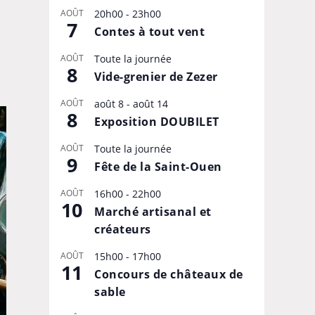
AOÛT
20h00
-
23h00
7
Contes à tout vent
AOÛT
Toute la journée
8
Vide-grenier de Zezer
AOÛT
août 8
-
août 14
8
Exposition DOUBILET
AOÛT
Toute la journée
9
Fête de la Saint-Ouen
AOÛT
16h00
-
22h00
10
Marché artisanal et
créateurs
AOÛT
15h00
-
17h00
11
Concours de châteaux de
sable