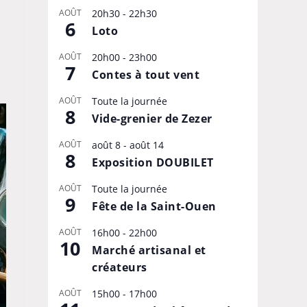
AOÛT
20h30
-
22h30
6
Loto
AOÛT
20h00
-
23h00
7
Contes à tout vent
AOÛT
Toute la journée
8
Vide-grenier de Zezer
AOÛT
août 8
-
août 14
8
Exposition DOUBILET
AOÛT
Toute la journée
9
Fête de la Saint-Ouen
AOÛT
16h00
-
22h00
10
Marché artisanal et
créateurs
AOÛT
15h00
-
17h00