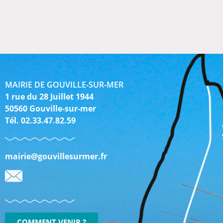
MAIRIE DE GOUVILLE-SUR-MER
1 rue du 28 Juillet 1944
50560 Gouville-sur-mer
Tél. 02.33.47.82.59
mairie@gouvillesurmer.fr
COMMENT VENIR ?