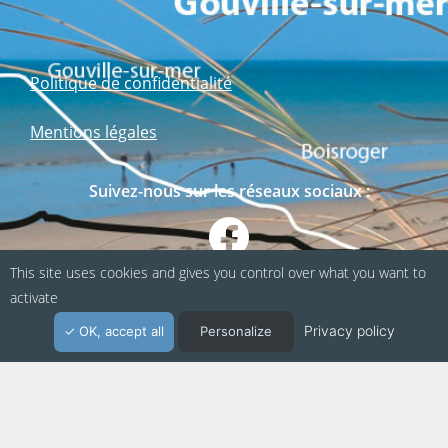
Politique de confidentialité
Mentions légales
Suivez-nous sur les réseaux sociaux :
This site uses cookies and gives you control over what you want to
activate
Privacy policy
OK, accept all
Personalize
Webapp fabriquée en Normandie / Agence
Kacao