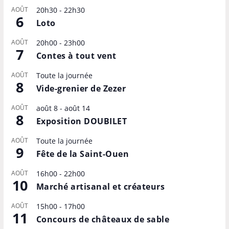
AOÛT
20h30
-
22h30
6
Loto
AOÛT
20h00
-
23h00
7
Contes à tout vent
AOÛT
Toute la journée
8
Vide-grenier de Zezer
AOÛT
août 8
-
août 14
8
Exposition DOUBILET
AOÛT
Toute la journée
9
Fête de la Saint-Ouen
AOÛT
16h00
-
22h00
10
Marché artisanal et créateurs
AOÛT
15h00
-
17h00
11
Concours de châteaux de sable