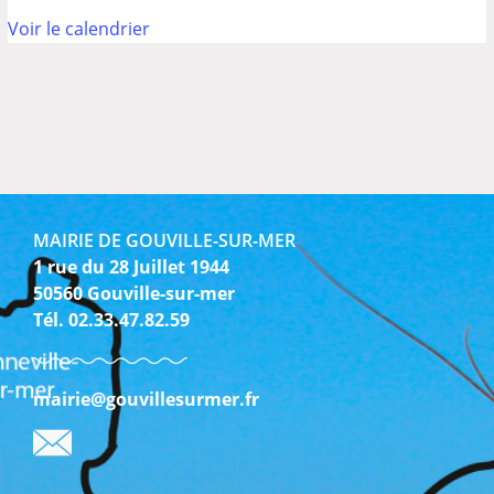
Voir le calendrier
MAIRIE DE GOUVILLE-SUR-MER
1 rue du 28 Juillet 1944
50560 Gouville-sur-mer
Tél. 02.33.47.82.59
mairie@gouvillesurmer.fr