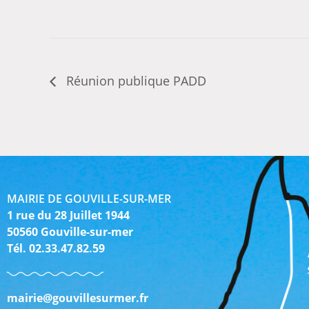
Réunion publique PADD
MAIRIE DE GOUVILLE-SUR-MER
1 rue du 28 Juillet 1944
50560 Gouville-sur-mer
Tél. 02.33.47.82.59
mairie@gouvillesurmer.fr