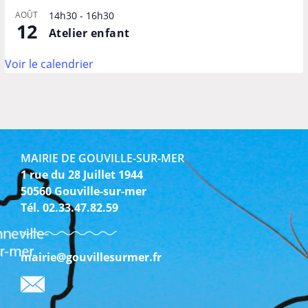
AOÛT
14h30
-
16h30
12
Atelier enfant
Voir le calendrier
MAIRIE DE GOUVILLE-SUR-MER
1 rue du 28 Juillet 1944
50560 Gouville-sur-mer
Tél. 02.33.47.82.59
mairie@gouvillesurmer.fr