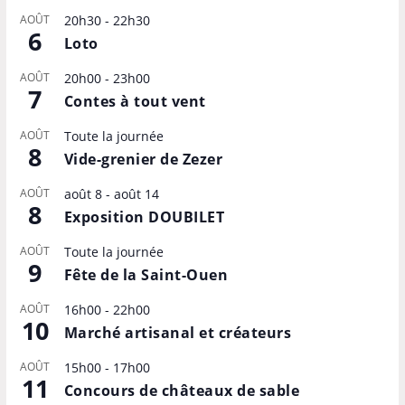
AOÛT
20h30
-
22h30
6
Loto
AOÛT
20h00
-
23h00
7
Contes à tout vent
AOÛT
Toute la journée
8
Vide-grenier de Zezer
AOÛT
août 8
-
août 14
8
Exposition DOUBILET
AOÛT
Toute la journée
9
Fête de la Saint-Ouen
AOÛT
16h00
-
22h00
10
Marché artisanal et créateurs
AOÛT
15h00
-
17h00
11
Concours de châteaux de sable