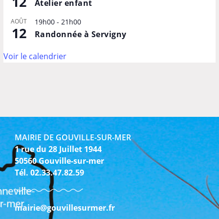
12
Atelier enfant
AOÛT
19h00
-
21h00
12
Randonnée à Servigny
Voir le calendrier
MAIRIE DE GOUVILLE-SUR-MER
1 rue du 28 Juillet 1944
50560 Gouville-sur-mer
Tél. 02.33.47.82.59
mairie@gouvillesurmer.fr