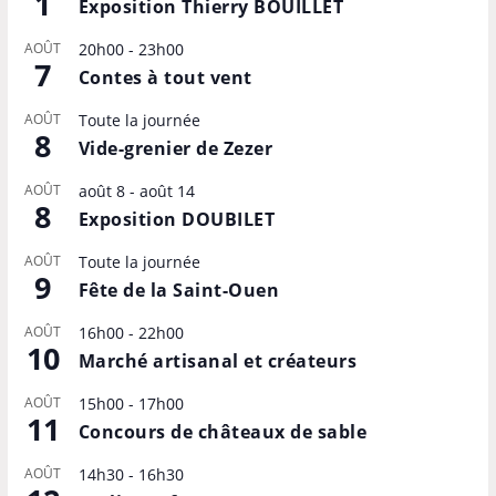
1
Exposition Thierry BOUILLET
AOÛT
20h00
-
23h00
7
Contes à tout vent
AOÛT
Toute la journée
8
Vide-grenier de Zezer
AOÛT
août 8
-
août 14
8
Exposition DOUBILET
AOÛT
Toute la journée
9
Fête de la Saint-Ouen
AOÛT
16h00
-
22h00
10
Marché artisanal et créateurs
AOÛT
15h00
-
17h00
11
Concours de châteaux de sable
AOÛT
14h30
-
16h30