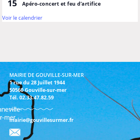
15
Apéro-concert et feu d’artifice
Voir le calendrier
MAIRIE DE GOUVILLE-SUR-MER
1 rue du 28 Juillet 1944
50560 Gouville-sur-mer
Tél. 02.33.47.82.59
mairie@gouvillesurmer.fr