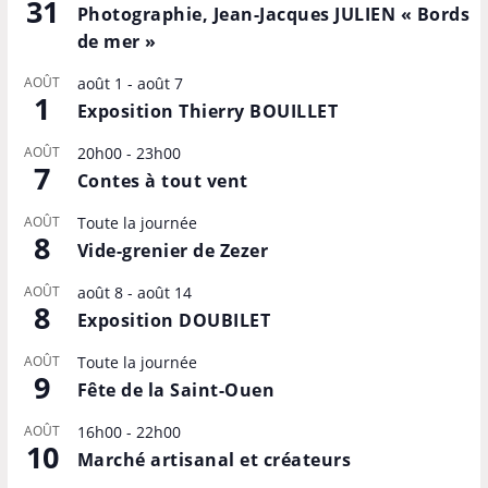
31
Photographie, Jean-Jacques JULIEN « Bords
de mer »
AOÛT
août 1
-
août 7
1
Exposition Thierry BOUILLET
AOÛT
20h00
-
23h00
7
Contes à tout vent
AOÛT
Toute la journée
8
Vide-grenier de Zezer
AOÛT
août 8
-
août 14
8
Exposition DOUBILET
AOÛT
Toute la journée
9
Fête de la Saint-Ouen
AOÛT
16h00
-
22h00
10
Marché artisanal et créateurs