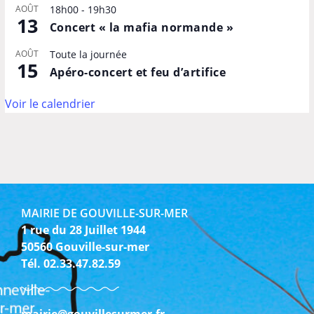
AOÛT
18h00
-
19h30
13
Concert « la mafia normande »
AOÛT
Toute la journée
15
Apéro-concert et feu d’artifice
Voir le calendrier
MAIRIE DE GOUVILLE-SUR-MER
1 rue du 28 Juillet 1944
50560 Gouville-sur-mer
Tél. 02.33.47.82.59
mairie@gouvillesurmer.fr