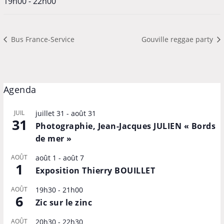
19h00 - 22h00
Bus France-Service
Gouville reggae party
Agenda
JUIL
juillet 31
-
août 31
31
Photographie, Jean-Jacques JULIEN « Bords
de mer »
AOÛT
août 1
-
août 7
1
Exposition Thierry BOUILLET
AOÛT
19h30
-
21h00
6
Zic sur le zinc
AOÛT
20h30
-
22h30