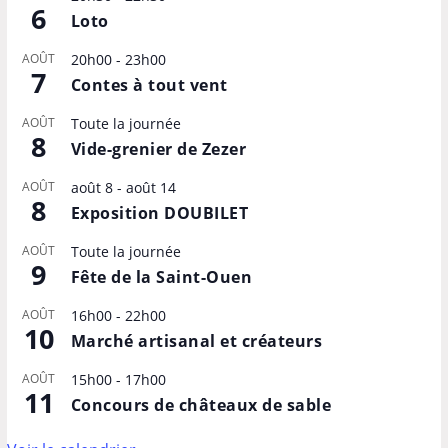
6
Loto
AOÛT
20h00
-
23h00
7
Contes à tout vent
AOÛT
Toute la journée
8
Vide-grenier de Zezer
AOÛT
août 8
-
août 14
8
Exposition DOUBILET
AOÛT
Toute la journée
9
Fête de la Saint-Ouen
AOÛT
16h00
-
22h00
10
Marché artisanal et créateurs
AOÛT
15h00
-
17h00
11
Concours de châteaux de sable