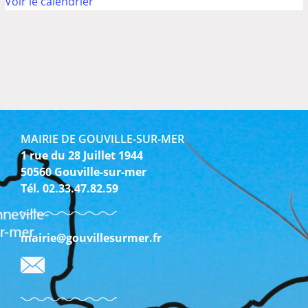
Voir le calendrier
MAIRIE DE GOUVILLE-SUR-MER
1 rue du 28 Juillet 1944
50560 Gouville-sur-mer
Tél. 02.33.47.82.59
mairie@gouvillesurmer.fr